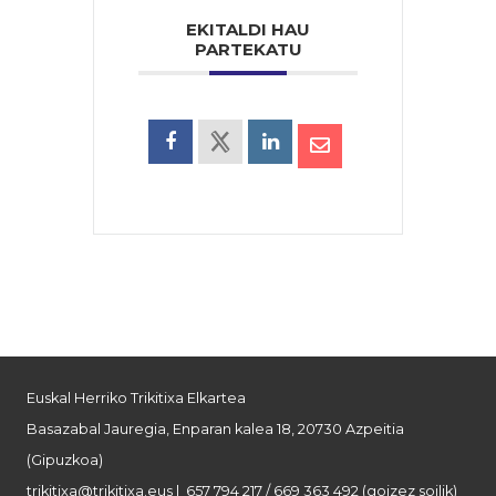
EKITALDI HAU
PARTEKATU
Euskal Herriko Trikitixa Elkartea
Basazabal Jauregia, Enparan kalea 18, 20730 Azpeitia
(Gipuzkoa)
trikitixa@trikitixa.eus
| 657 794 217 / 669 363 492 (goizez soilik)