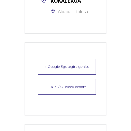
KOKALEKUA
Aldaba - Tolosa
+ Google Egutegira gehitu
+ iCal / Outlook export