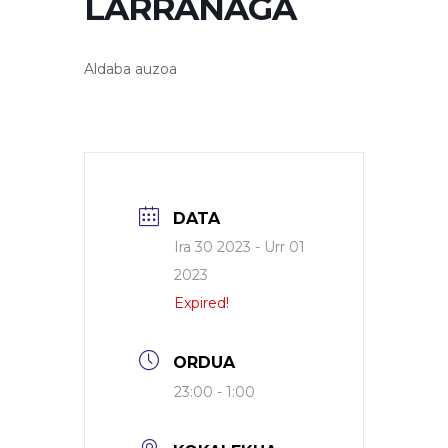
LARRAÑAGA
Aldaba auzoa
DATA
Ira 30 2023
- Urr 01
2023
Expired!
ORDUA
23:00 - 1:00