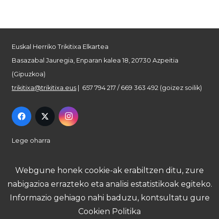
Euskal Herriko Trikitixa Elkartea
Basazabal Jauregia, Enparan kalea 18, 20730 Azpeitia
(Gipuzkoa)
trikitixa@trikitixa.eus
| 657 794 217 / 669 363 492 (goizez soilik)
Lege oharra
Pribatutasun politika
Webgune honek cookie-ak erabiltzen ditu, zure
nabigazioa errazteko eta analisi estatistikoak egiteko.
Cookie politika
Informazio gehiago nahi baduzu, kontsultatu gure
Cookien Politika