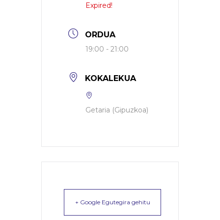
Expired!
ORDUA
19:00 - 21:00
KOKALEKUA
Getaria (Gipuzkoa)
+ Google Egutegira gehitu