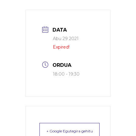
DATA
Abu 29 2021
Expired!
ORDUA
18:00 - 19:30
+ Google Egutegira gehitu