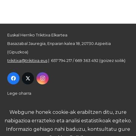
Euskal Herriko Trikitixa Elkartea
Basazabal Jauregia, Enparan kalea 18, 20730 Azpeitia
(Gipuzkoa)
trikitixa@trikitixa.eus
| 657 794 217 / 669 363 492 (goizez soilik)
Lege oharra
Pribatutasun politika
Webgune honek cookie-ak erabiltzen ditu, zure
nabigazioa errazteko eta analisi estatistikoak egiteko.
Cookie politika
Informazio gehiago nahi baduzu, kontsultatu gure