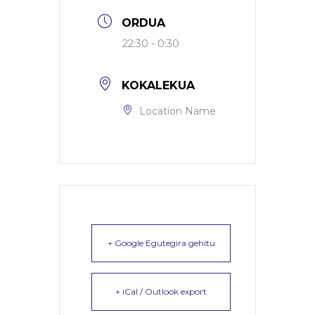
ORDUA
22:30 - 0:30
KOKALEKUA
Location Name
+ Google Egutegira gehitu
+ iCal / Outlook export