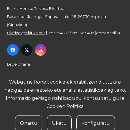
Euskal Herriko Trikitixa Elkartea
Basazabal Jauregia, Enparan kalea 18, 20730 Azpeitia
(Gipuzkoa)
trikitixa@trikitixa.eus
| 657 794 217 / 669 363 492 (goizez soilik)
Lege oharra
Pribatutasun politika
Webgune honek cookie-ak erabiltzen ditu, zure
nabigazioa errazteko eta analisi estatistikoak egiteko.
Cookie politika
Informazio gehiago nahi baduzu, kontsultatu gure
Cookien Politika
Onartu
Ukatu
Konfiguratu