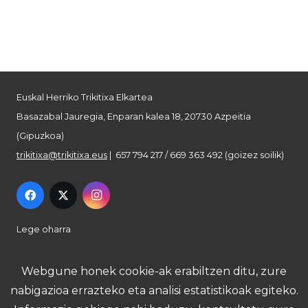
Euskal Herriko Trikitixa Elkartea
Basazabal Jauregia, Enparan kalea 18, 20730 Azpeitia
(Gipuzkoa)
trikitixa@trikitixa.eus
| 657 794 217 / 669 363 492 (goizez soilik)
Lege oharra
Pribatutasun politika
Webgune honek cookie-ak erabiltzen ditu, zure
nabigazioa errazteko eta analisi estatistikoak egiteko.
Cookie politika