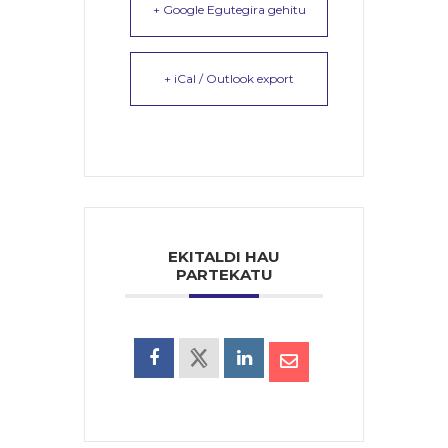
+ Google Egutegira gehitu
+ iCal / Outlook export
EKITALDI HAU
PARTEKATU