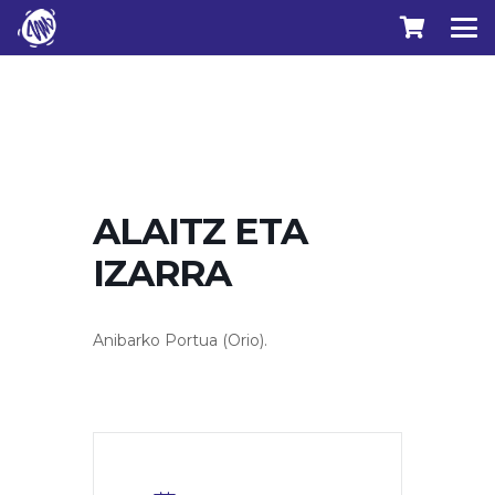
ALAITZ ETA
IZARRA
Anibarko Portua (Orio).