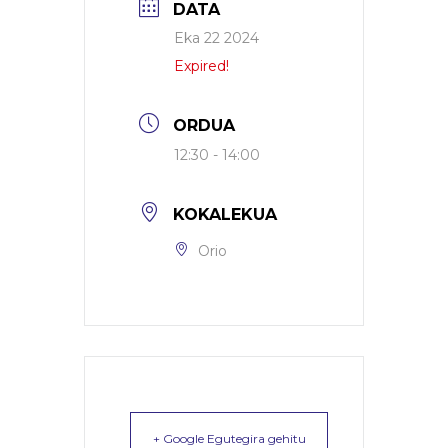
DATA
Eka 22 2024
Expired!
ORDUA
12:30 - 14:00
KOKALEKUA
Orio
+ Google Egutegira gehitu