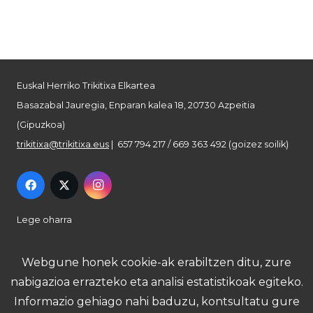
Euskal Herriko Trikitixa Elkartea
Basazabal Jauregia, Enparan kalea 18, 20730 Azpeitia
(Gipuzkoa)
trikitixa@trikitixa.eus
| 657 794 217 / 669 363 492 (goizez soilik)
Lege oharra
Pribatutasun politika
Webgune honek cookie-ak erabiltzen ditu, zure
nabigazioa errazteko eta analisi estatistikoak egiteko.
Cookie politika
Informazio gehiago nahi baduzu, kontsultatu gure