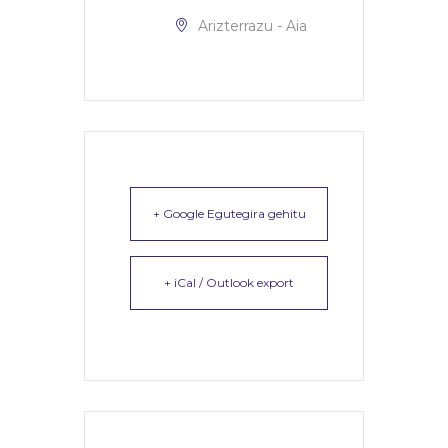
Arizterrazu - Aia
+ Google Egutegira gehitu
+ iCal / Outlook export