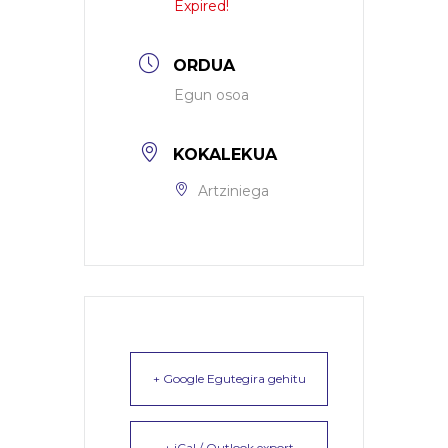
Expired!
ORDUA
Egun osoa
KOKALEKUA
Artziniega
+ Google Egutegira gehitu
+ iCal / Outlook export