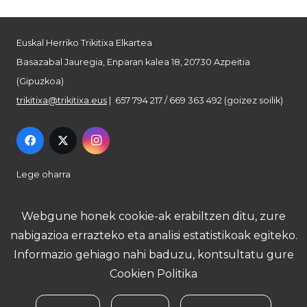
Euskal Herriko Trikitixa Elkartea
Basazabal Jauregia, Enparan kalea 18, 20730 Azpeitia
(Gipuzkoa)
trikitixa@trikitixa.eus
| 657 794 217 / 669 363 492 (goizez soilik)
Lege oharra
Pribatutasun politika
Webgune honek cookie-ak erabiltzen ditu, zure
nabigazioa errazteko eta analisi estatistikoak egiteko.
Cookie politika
Informazio gehiago nahi baduzu, kontsultatu gure
Cookien Politika