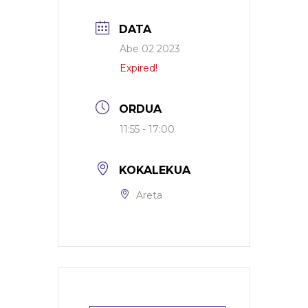
DATA
Abe 02 2023
Expired!
ORDUA
11:55 - 17:00
KOKALEKUA
Areta