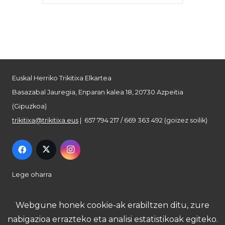
Euskal Herriko Trikitixa Elkartea
Basazabal Jauregia, Enparan kalea 18, 20730 Azpeitia
(Gipuzkoa)
trikitixa@trikitixa.eus
| 657 794 217 / 669 363 492 (goizez soilik)
Lege oharra
Pribatutasun politika
Webgune honek cookie-ak erabiltzen ditu, zure
nabigazioa errazteko eta analisi estatistikoak egiteko.