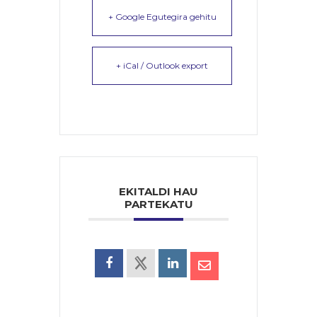
+ Google Egutegira gehitu
+ iCal / Outlook export
EKITALDI HAU
PARTEKATU