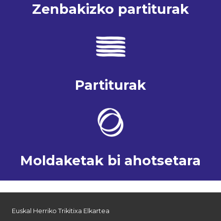
Zenbakizko partiturak
Partiturak
Moldaketak bi ahotsetara
Euskal Herriko Trikitixa Elkartea