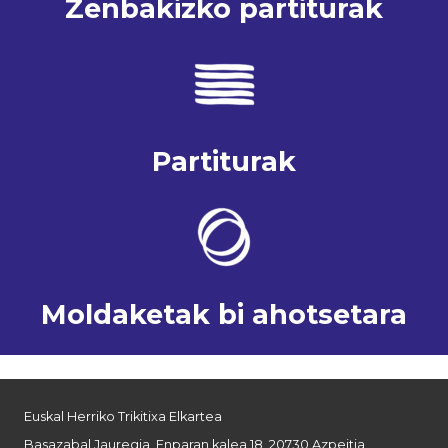
Zenbakizko partiturak
Partiturak
Moldaketak bi ahotsetara
Euskal Herriko Trikitixa Elkartea
Basazabal Jauregia, Enparan kalea 18, 20730 Azpeitia