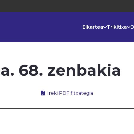
Elkartea
Trikitixa
D
la. 68. zenbakia
Ireki PDF fitxategia