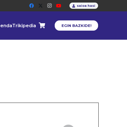
saioa hasi
enda
Trikipedia
EGIN BAZKIDE!