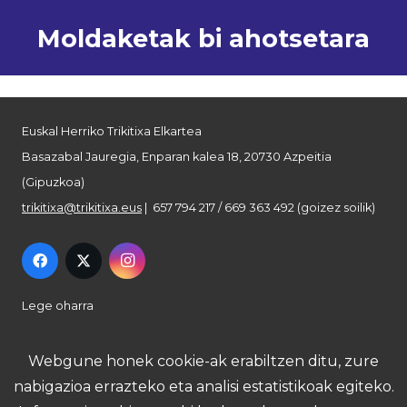
Moldaketak bi ahotsetara
Euskal Herriko Trikitixa Elkartea
Basazabal Jauregia, Enparan kalea 18, 20730 Azpeitia
(Gipuzkoa)
trikitixa@trikitixa.eus
| 657 794 217 / 669 363 492 (goizez soilik)
Lege oharra
Pribatutasun politika
Webgune honek cookie-ak erabiltzen ditu, zure
nabigazioa errazteko eta analisi estatistikoak egiteko.
Cookie politika