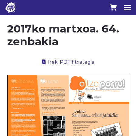
2017ko martxoa. 64.
zenbakia
Ireki PDF fitxategia