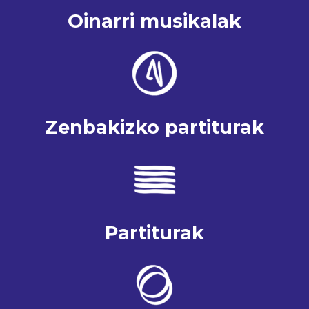
Oinarri musikalak
Zenbakizko partiturak
Partiturak