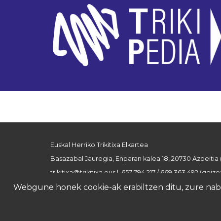
Euskal Herriko Trikitixa Elkartea
Basazabal Jauregia, Enparan kalea 18, 20730 Azpeitia
trikitixa@trikitixa.eus
| 657 794 217 / 669 363 492 (goizez
Webgune honek cookie-ak erabiltzen ditu, zure nabig