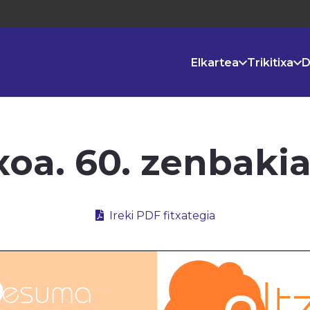
Elkartea
Trikitixa
D
oa. 60. zenbaki
Ireki PDF fitxategia