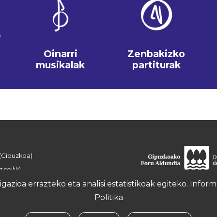
Oinarri
Zenbakizko
musikalak
partiturak
 (Gipuzkoa)
 soilik)
azioa errazteko eta analisi estatistikoak egiteko. Info
Politika