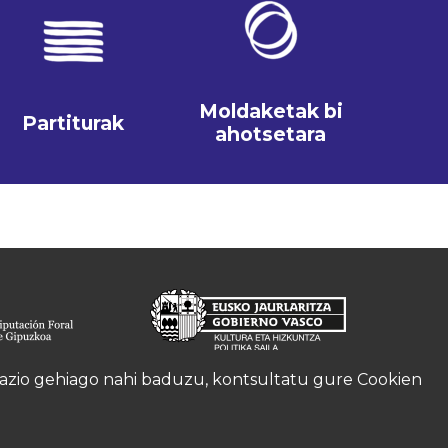
Moldaketak bi
Partiturak
ahotsetara
rmazio gehiago nahi baduzu, kontsultatu gure
Cookien