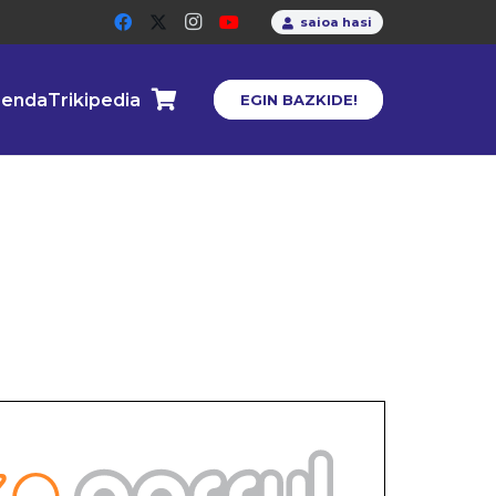
saioa hasi
enda
Trikipedia
EGIN BAZKIDE!
a