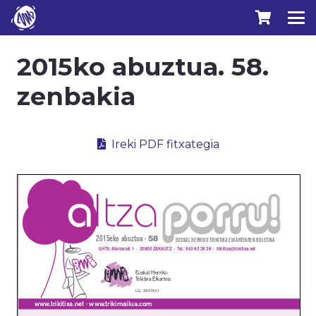
2015ko abuztua. 58.
zenbakia
Ireki PDF fitxategia