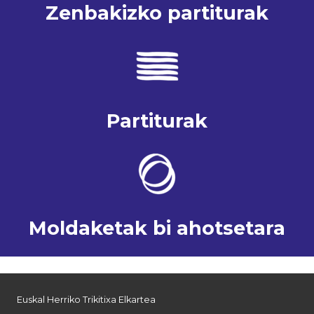
Zenbakizko partiturak
Partiturak
Moldaketak bi ahotsetara
Euskal Herriko Trikitixa Elkartea