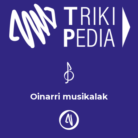
Oinarri musikalak