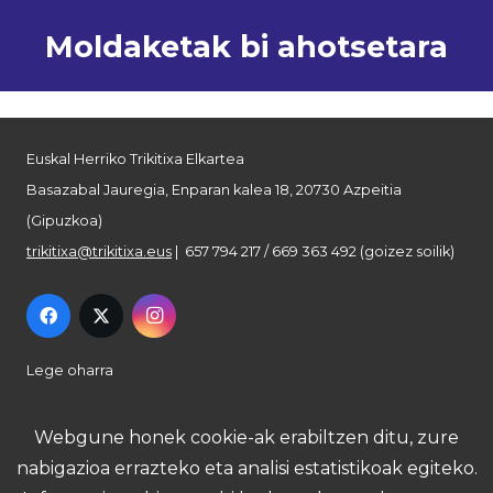
Moldaketak bi ahotsetara
Euskal Herriko Trikitixa Elkartea
Basazabal Jauregia, Enparan kalea 18, 20730 Azpeitia
(Gipuzkoa)
trikitixa@trikitixa.eus
| 657 794 217 / 669 363 492 (goizez soilik)
Lege oharra
Pribatutasun politika
Webgune honek cookie-ak erabiltzen ditu, zure
nabigazioa errazteko eta analisi estatistikoak egiteko.
Cookie politika