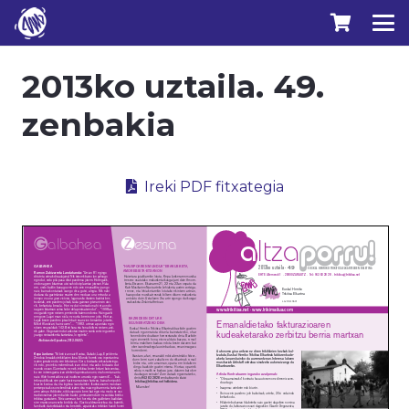
2013ko uztaila. 49.
zenbakia
Ireki PDF fitxategia