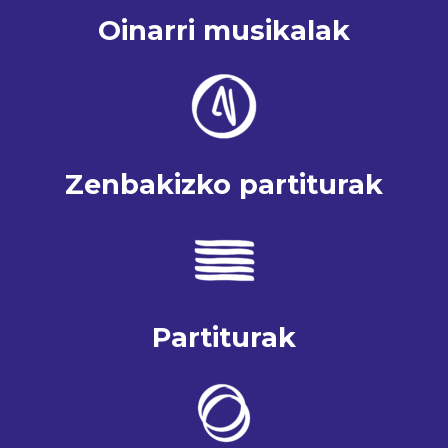
Oinarri musikalak
Zenbakizko partiturak
Partiturak