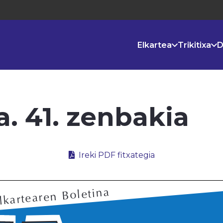
Elkartea
Trikitixa
D
a. 41. zenbakia
Ireki PDF fitxategia