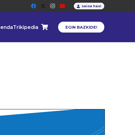
saioa hasi
enda
Trikipedia
EGIN BAZKIDE!