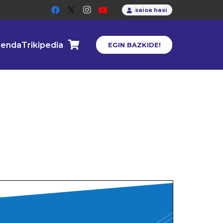
saioa hasi
enda
Trikipedia
EGIN BAZKIDE!