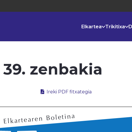
Elkartea
Trikitixa
D
. 39. zenbakia
Ireki PDF fitxategia