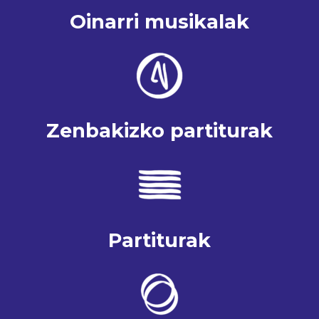
Oinarri musikalak
Zenbakizko partiturak
Partiturak