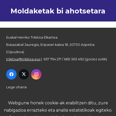
Moldaketak bi ahotsetara
Euskal Herriko Trikitixa Elkartea
Basazabal Jauregia, Enparan kalea 18, 20730 Azpeitia
(Gipuzkoa)
trikitixa@trikitixa.eus
| 657 794 217 / 669 363 492 (goizez soilik)
Lege oharra
Pribatutasun politika
Webgune honek cookie-ak erabiltzen ditu, zure
nabigazioa errazteko eta analisi estatistikoak egiteko.
Cookie politika