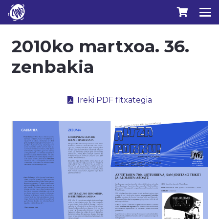
2010ko martxoa. 36.
zenbakia
Ireki PDF fitxategia