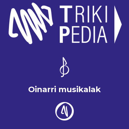
Oinarri musikalak