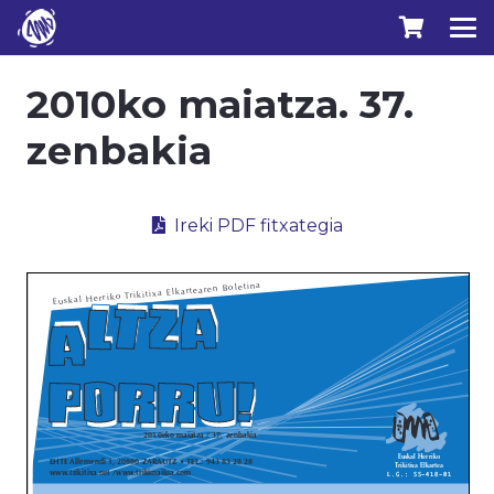
2010ko maiatza. 37.
zenbakia
Ireki PDF fitxategia