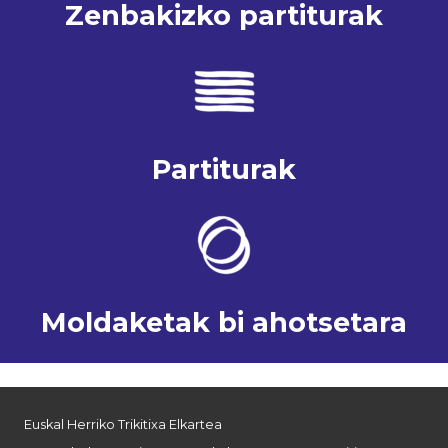
Zenbakizko partiturak
Partiturak
Moldaketak bi ahotsetara
Euskal Herriko Trikitixa Elkartea