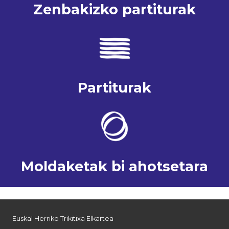
Zenbakizko partiturak
Partiturak
Moldaketak bi ahotsetara
Euskal Herriko Trikitixa Elkartea