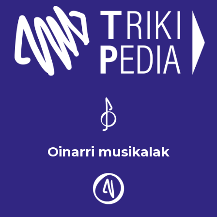
Oinarri musikalak