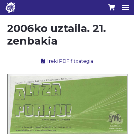
2006ko uztaila. 21.
zenbakia
Ireki PDF fitxategia