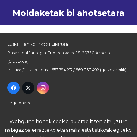
Moldaketak bi ahotsetara
Euskal Herriko Trikitixa Elkartea
Basazabal Jauregia, Enparan kalea 18, 20730 Azpeitia
(Gipuzkoa)
trikitixa@trikitixa.eus
| 657 794 217 / 669 363 492 (goizez soilik)
Lege oharra
Pribatutasun politika
Webgune honek cookie-ak erabiltzen ditu, zure
nabigazioa errazteko eta analisi estatistikoak egiteko.
Cookie politika