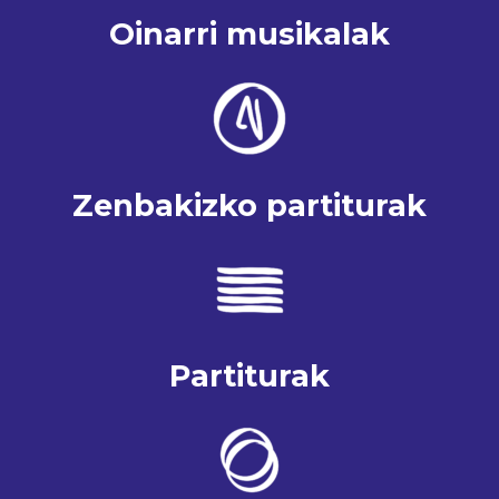
Oinarri musikalak
Zenbakizko partiturak
Partiturak