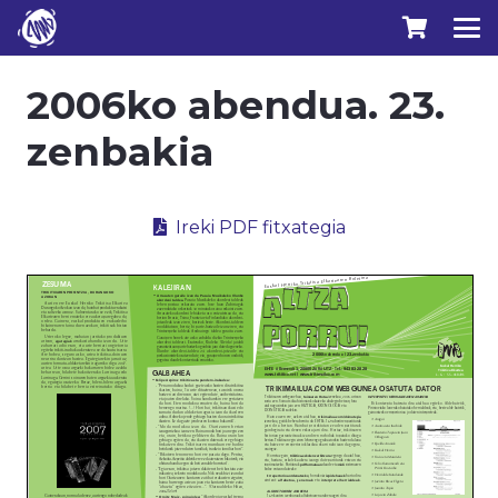
2006ko abendua. 23.
zenbakia
Ireki PDF fitxategia