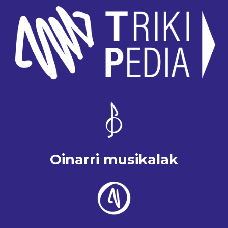
Oinarri musikalak