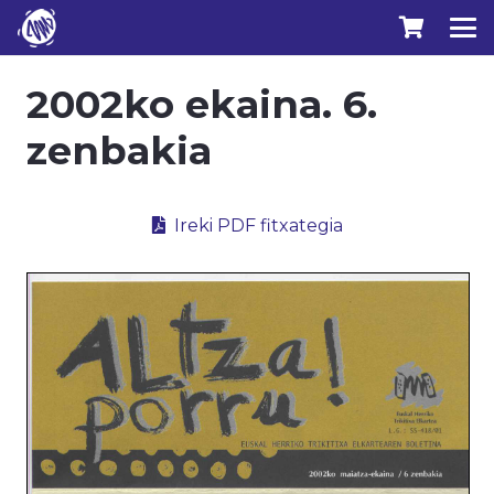
2002ko ekaina. 6.
zenbakia
Ireki PDF fitxategia