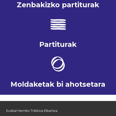
Zenbakizko partiturak
Partiturak
Moldaketak bi ahotsetara
Euskal Herriko Trikitixa Elkartea