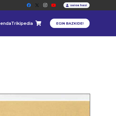
saioa hasi
enda
Trikipedia
EGIN BAZKIDE!