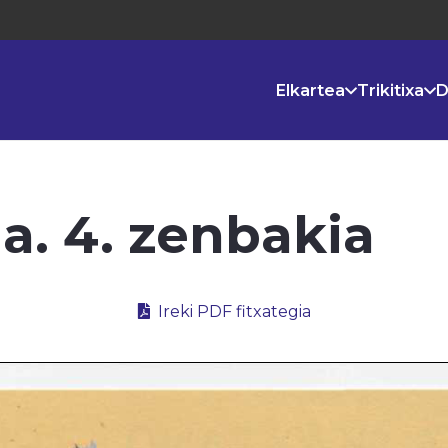
Elkartea
Trikitixa
D
la. 4. zenbakia
Ireki PDF fitxategia