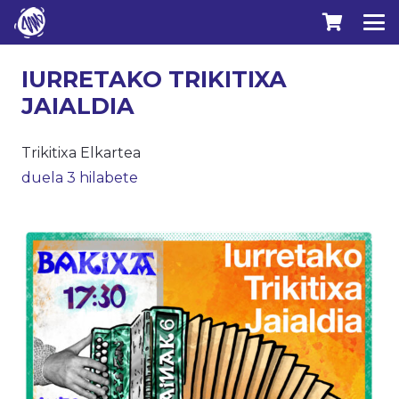
IURRETAKO TRIKITIXA
JAIALDIA
Trikitixa Elkartea
duela 3 hilabete