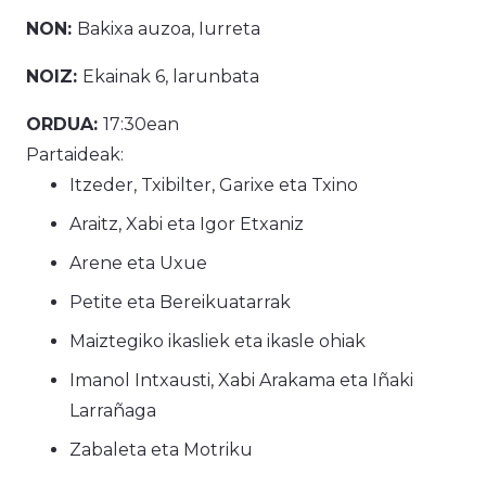
NON:
Bakixa auzoa, Iurreta
NOIZ:
Ekainak 6
, larunbata
ORDUA:
17:30ean
Partaideak:
Itzeder, Txibilter, Garixe eta Txino
Araitz, Xabi eta Igor Etxaniz
Arene eta Uxue
Petite eta Bereikuatarrak
Maiztegiko ikasliek eta ikasle ohiak
Imanol Intxausti, Xabi Arakama eta Iñaki
Larrañaga
Zabaleta eta Motriku