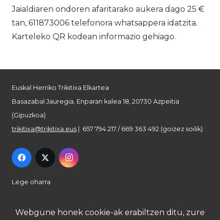
J
aialdiaren ondoren afaritarako aukera dago 25 €
tan, 611873006 telefonora whatsappera idatzita.
Karteleko QR kodean informazio gehiago.
Euskal Herriko Trikitixa Elkartea
Basazabal Jauregia, Enparan kalea 18, 20730 Azpeitia
(Gipuzkoa)
trikitixa@trikitixa.eus
| 657 794 217 / 669 363 492 (goizez soilik)
Lege oharra
Pribatutasun politika
Webgune honek cookie-ak erabiltzen ditu, zure