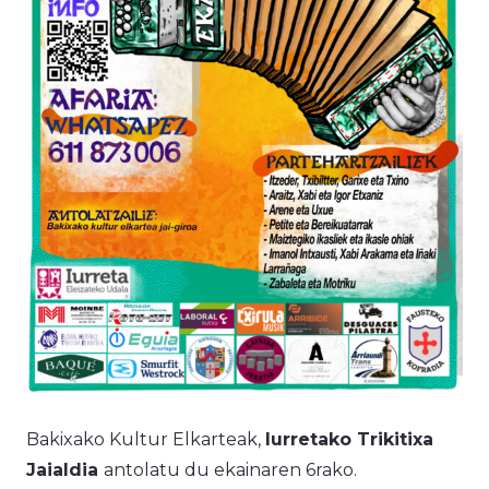
Bakixako Kultur Elkarteak,
Iurretako Trikitixa
Jaialdia
antolatu du ekainaren 6rako.