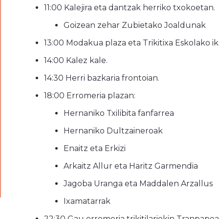
11:00 Kalejira eta dantzak herriko txokoetan.
Goizean zehar Zubietako Joaldunak
13:00 Modakua plaza eta Trikitixa Eskolako i
14:00 Kalez kale.
14:30 Herri bazkaria frontoian.
18:00 Erromeria plazan:
Hernaniko Txilibita fanfarrea
Hernaniko Dultzaineroak
Enaitz eta Erkizi
Arkaitz Allur eta Haritz Garmendia
Jagoba Uranga eta Maddalen Arzallus
Ixamatarrak
22:30 Gau erromeria trikitilariekin Tranpapea