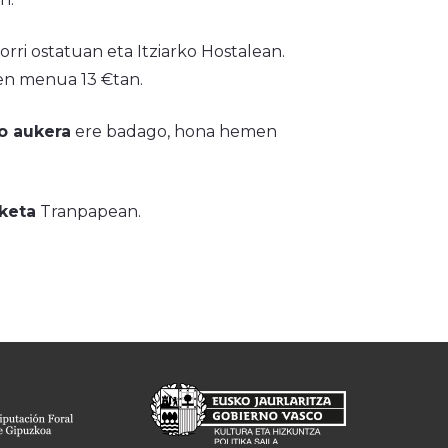
rri ostatuan eta Itziarko Hostalean.
en menua 13 €tan.
o aukera
ere badago, hona hemen
keta
Tranpapean.