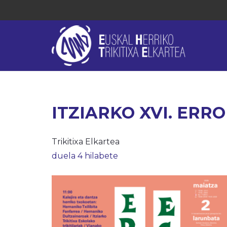
ITZIARKO XVI. ERR
Trikitixa Elkartea
duela 4 hilabete