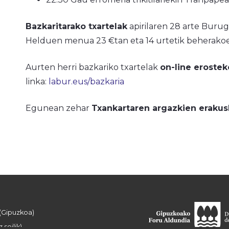
Bazkaritarako txartelak
apirilaren 28 arte Burugo
Helduen menua 23 €tan eta 14 urtetik beherako
Aurten herri bazkariko txartelak
on-line erostek
linka:
labur.eus/bazkaria
Egunean zehar
Txankartaren argazkien erakus
 (Gipuzkoa)
 soilik)