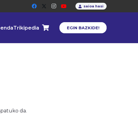
saioa hasi
enda
Trikipedia
EGIN BAZKIDE!
patuko da.