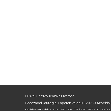
Euskal Herriko Trikitixa Elkartea
Basazabal Jauregia, Enparan kalea 18, 20730 Azpeitia
trikitixa@trikitixa.eus
| 657 794 217 / 669 363 492 (goizez