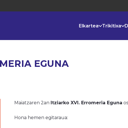
Elkartea
Trikitixa
D
OMERIA EGUNA
Maiatzaren 2an
Itziarko XVI. Erromeria Eguna
os
Hona hemen egitaraua: