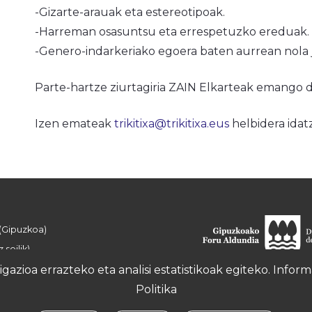
-Gizarte-arauak eta estereotipoak.
-Harreman osasuntsu eta errespetuzko ereduak.
-Genero-indarkeriako egoera baten aurrean nola
Parte-hartze ziurtagiria ZAIN Elkarteak emango 
Izen emateak
trikitixa@trikitixa.eus
helbidera idatz
 (Gipuzkoa)
 soilik)
azioa errazteko eta analisi estatistikoak egiteko. Info
Politika