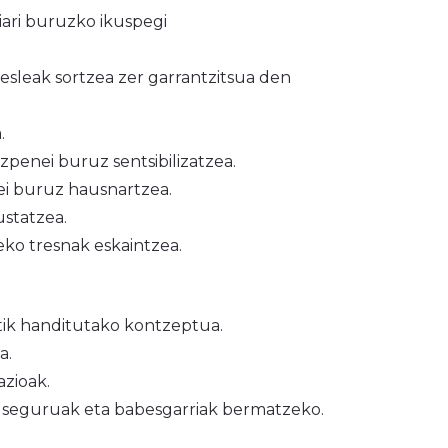
iari buruzko ikuspegi
esleak sortzea zer garrantzitsua den
.
azpenei buruz sentsibilizatzea.
ei buruz hausnartzea.
statzea.
eko tresnak eskaintzea.
tik handitutako kontzeptua.
a.
azioak.
io seguruak eta babesgarriak bermatzeko.