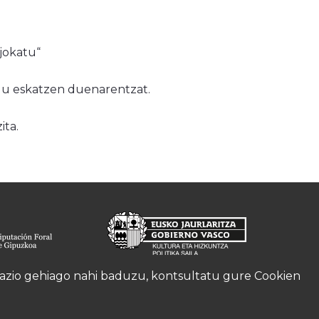
 jokatu
“
du eskatzen duenarentzat.
ita.
rmazio gehiago nahi baduzu, kontsultatu gure
Cookien