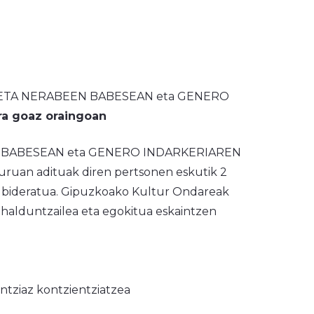
UR ETA NERABEEN BABESEAN eta GENERO
ra goaz oraingoan
EN BABESEAN eta GENERO
INDARKERIAREN
ruan adituak diren pertsonen eskutik 2
ko bideratua. Gipuzkoako Kultur Ondareak
 ahalduntzailea eta egokitua eskaintzen
ntziaz kontzientziatzea