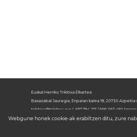
Euskal Herriko Trikitixa Elkartea
Basazabal Jauregia, Enparan kalea 18, 20730 Azpeitia
trikitixa@trikitixa.eus
| 657 794 217 / 669 363 492 (goizez
Webgune honek cookie-ak erabiltzen ditu, zure nabig