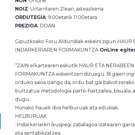
NON
: OnLine
NOIZ
: Urtarrilaren 21ean, asteazkena
ORDUTEGIA
: 9:00etatik 11:00etara
PREZIOA
: DOAN
Gipuzkoako Foru Aldundiak eskeini zigun HA
INDARKERIAREN FORMAKUNTZA
OnLine egite
“
ZAIN elkartearen eskutik HAUR ETA NERABE
FORMAKUNTZA eskeintzen dizuegu. Bi gaien ingu
orduko saioa izango da, ordu bat gai bakoitzera
bultzatua metodologia parte-hartzailea, bisuala,
dugu.
Honako hauek dira helburuak eta edukiak.
HELBURUAK:
-Indarkeriaren ikuspegi zabalagoa izatearen garra
eta sentsibilizatzea.