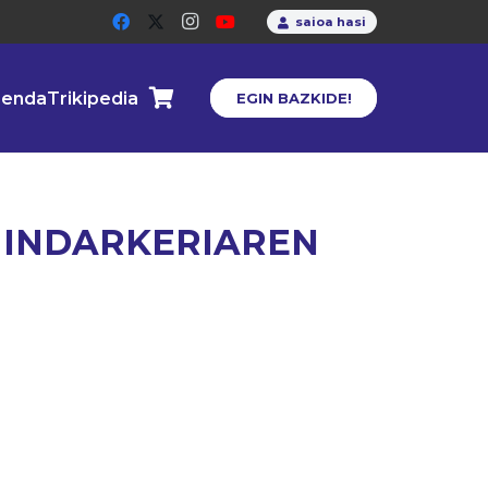
saioa hasi
enda
Trikipedia
EGIN BAZKIDE!
 INDARKERIAREN