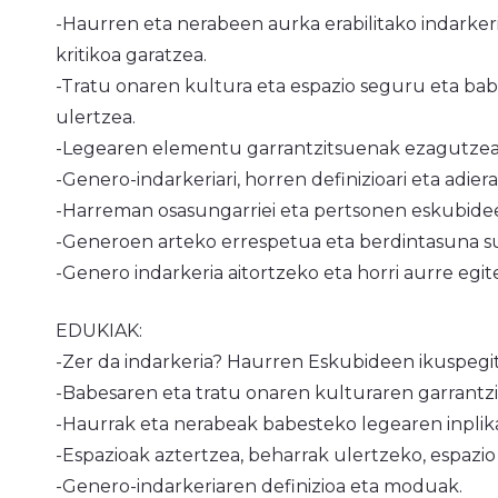
-Haurren eta nerabeen aurka erabilitako indarker
kritikoa garatzea.
-Tratu onaren kultura eta espazio seguru eta bab
ulertzea.
-Legearen elementu garrantzitsuenak ezagutzea
-Genero-indarkeriari, horren definizioari eta adier
-Harreman osasungarriei eta pertsonen eskubide
-Generoen arteko errespetua eta berdintasuna su
-Genero indarkeria aitortzeko eta horri aurre egit
EDUKIAK:
-Zer da indarkeria? Haurren Eskubideen ikuspegi
-Babesaren eta tratu onaren kulturaren garrantzi
-Haurrak eta nerabeak babesteko legearen inplik
-Espazioak aztertzea, beharrak ulertzeko, espaz
-Genero-indarkeriaren definizioa eta moduak.