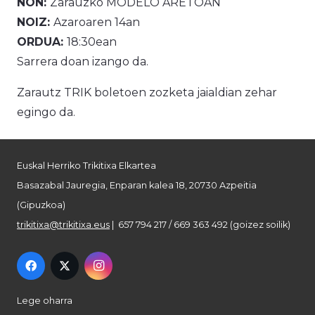
NON:
Zarauzko MODELO ARETOAN
NOIZ:
Azaroaren 14an
ORDUA:
18:30ean
Sarrera doan izango da.
Zarautz TRIK boletoen zozketa jaialdian zehar
egingo da.
Euskal Herriko Trikitixa Elkartea
Basazabal Jauregia, Enparan kalea 18, 20730 Azpeitia
(Gipuzkoa)
trikitixa@trikitixa.eus
| 657 794 217 / 669 363 492 (goizez soilik)
Lege oharra