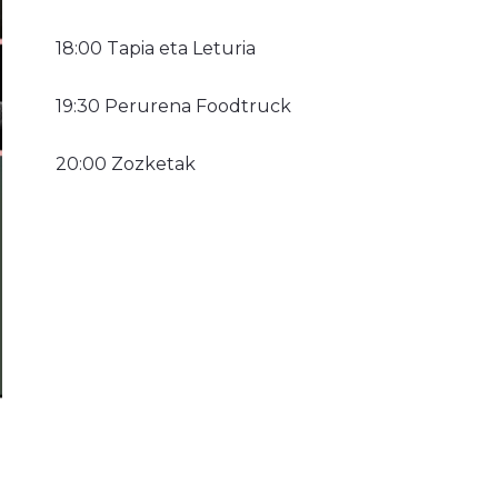
18:00 Tapia eta Leturia
19:30 Perurena Foodtruck
20:00 Zozketak