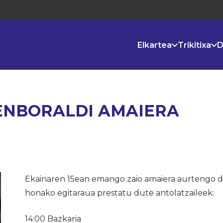
Elkartea
Trikitixa
D
ENBORALDI AMAIERA
Ekainaren 15ean emango zaio amaiera aurtengo de
honako egitaraua prestatu dute antolatzaileek:
14:00 Bazkaria