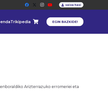
saioa hasi
enda
Trikipedia
EGIN BAZKIDE!
nboraldiko Arizterrazuko erromeriei eta