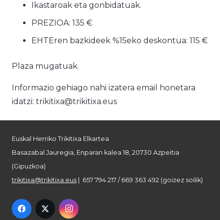
Ikastaroak eta gonbidatuak.
PREZIOA: 135 €
EHTEren bazkideek %15eko deskontua: 115 €
Plaza mugatuak.
Informazio gehiago nahi izatera email honetara
idatzi: trikitixa@trikitixa.eus
Euskal Herriko Trikitixa Elkartea
Basazabal Jauregia, Enparan kalea 18, 20730 Azpeitia
(Gipuzkoa)
trikitixa@trikitixa.eus
| 657 794 217 / 669 363 492 (goizez soilik)