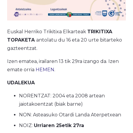
Euskal Herriko Trikitixa Elkarteak
TRIKITIXA
TOPAKETA
antolatu du 16 eta 20 urte bitarteko
gazteentzat.
Izen ematea, irailaren 13 tik 29ra izango da. Izen
emate orria
HEMEN
.
UDALEKUA
NORENTZAT: 2004 eta 2008 artean
jaiotakoentzat (biak barne)
NON: Asteasuko Otardi Landa Aterpetxean
NOIZ:
Urriaren 25etik 27ra