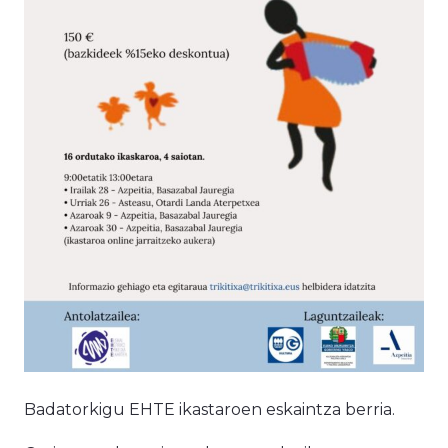
Badatorkigu EHTE ikastaroen eskaintza berria.