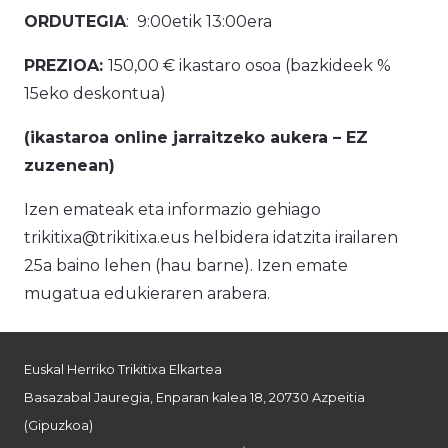
ORDUTEGIA
: 9:00etik 13:00era
PREZIOA:
150,00 € ikastaro osoa (bazkideek %
15eko deskontua)
(ikastaroa online jarraitzeko aukera – EZ
zuzenean)
Izen emateak eta informazio gehiago
trikitixa@trikitixa.eus helbidera idatzita irailaren
25a baino lehen (hau barne). Izen emate
mugatua edukieraren arabera.
Euskal Herriko Trikitixa Elkartea
Basazabal Jauregia, Enparan kalea 18, 20730 Azpeitia
(Gipuzkoa)