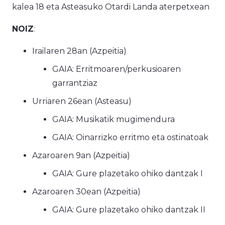
kalea 18 eta Asteasuko Otardi Landa aterpetxean
NOIZ
:
Irailaren 28an (Azpeitia)
GAIA: Erritmoaren/perkusioaren
garrantziaz
Urriaren 26ean (Asteasu)
GAIA: Musikatik mugimendura
GAIA: Oinarrizko erritmo eta ostinatoak
Azaroaren 9an (Azpeitia)
GAIA: Gure plazetako ohiko dantzak I
Azaroaren 30ean (Azpeitia)
GAIA: Gure plazetako ohiko dantzak II