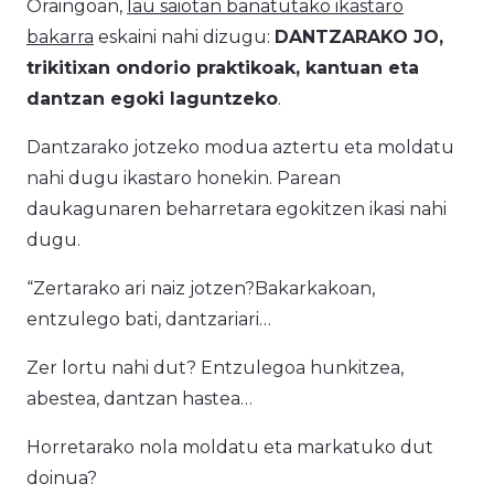
Oraingoan,
lau saiotan banatutako ikastaro
bakarra
eskaini nahi dizugu:
DANTZARAKO JO,
trikitixan ondorio praktikoak, kantuan eta
dantzan egoki laguntzeko
.
Dantzarako jotzeko modua aztertu eta moldatu
nahi dugu ikastaro honekin. Parean
daukagunaren beharretara egokitzen ikasi nahi
dugu.
“Zertarako ari naiz jotzen?Bakarkakoan,
entzulego bati, dantzariari…
Zer lortu nahi dut? Entzulegoa hunkitzea,
abestea, dantzan hastea…
Horretarako nola moldatu eta markatuko dut
doinua?