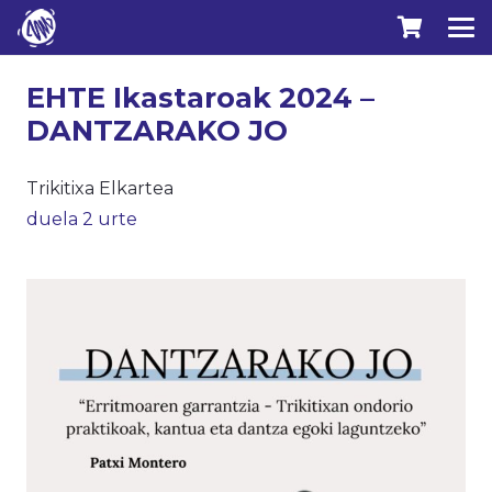
EHTE Ikastaroak 2024 –
DANTZARAKO JO
Trikitixa Elkartea
duela 2 urte