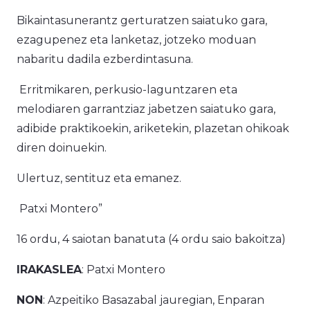
Bikaintasunerantz gerturatzen saiatuko gara,
ezagupenez eta lanketaz, jotzeko moduan
nabaritu dadila ezberdintasuna.
Erritmikaren, perkusio-laguntzaren eta
melodiaren garrantziaz jabetzen saiatuko gara,
adibide praktikoekin, ariketekin, plazetan ohikoak
diren doinuekin.
Ulertuz, sentituz eta emanez.
Patxi Montero”
16 ordu, 4 saiotan banatuta (4 ordu saio bakoitza)
IRAKASLEA
: Patxi Montero
NON
: Azpeitiko Basazabal jauregian, Enparan