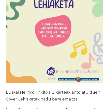
Euskal Herriko Trikitixa Elkarteak antolatu duen
Cover Lehiaketak badu bere emaitza.