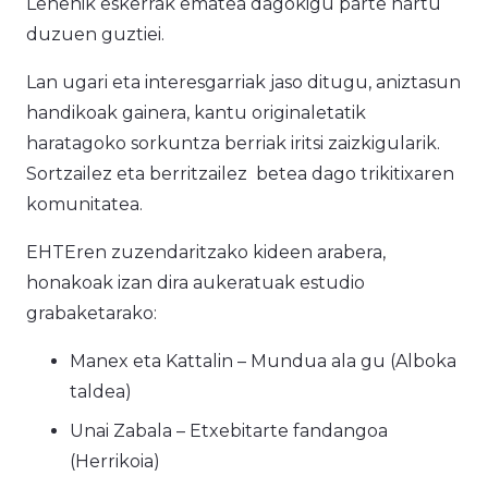
Lehenik eskerrak ematea dagokigu parte hartu
duzuen guztiei.
Lan ugari eta interesgarriak jaso ditugu, aniztasun
handikoak gainera, kantu originaletatik
haratagoko sorkuntza berriak iritsi zaizkigularik.
Sortzailez eta berritzailez betea dago trikitixaren
komunitatea.
EHTEren zuzendaritzako kideen arabera,
honakoak izan dira aukeratuak estudio
grabaketarako:
Manex eta Kattalin – Mundua ala gu (Alboka
taldea)
Unai Zabala – Etxebitarte fandangoa
(Herrikoia)