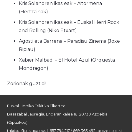
Kris Solanoren ikasleak – Aitormena
(Hertzainak)
Kris Solanoren ikasleak – Euskal Herri Rock
and Rolling (Niko Etxart)
Agosti eta Barrena – Paradisu Zinema (Joxe
Ripiau)
Xabier Malbadi – El Hotel Azul (Orquesta
Mondragon)
Zorionak guztioi!
Euskal Herriko Trikitixa Elkartea
Basazabal Jauregia, Enparan kalea 18, 20730 Azpeitia
(Gipuzkoa)
trikitixa@trikitixa.eus
| 657 794 217 / 669 363 492 (goizez soilik)