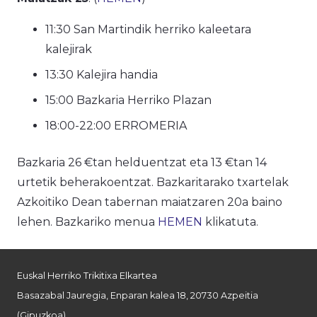
11:30 San Martindik herriko kaleetara
kalejirak
13:30 Kalejira handia
15:00 Bazkaria Herriko Plazan
18:00-22:00 ERROMERIA
Bazkaria 26 €tan helduentzat eta 13 €tan 14
urtetik beherakoentzat. Bazkaritarako txartelak
Azkoitiko Dean tabernan maiatzaren 20a baino
lehen. Bazkariko menua
HEMEN
klikatuta.
Euskal Herriko Trikitixa Elkartea
Basazabal Jauregia, Enparan kalea 18, 20730 Azpeitia
(Gipuzkoa)