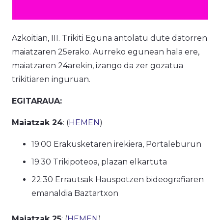
Azkoitian, III. Trikiti Eguna antolatu dute datorren
maiatzaren 25erako. Aurreko egunean hala ere,
maiatzaren 24arekin, izango da zer gozatua
trikitiaren inguruan.
EGITARAUA:
Maiatzak 24
: (
HEMEN
)
19:00 Erakusketaren irekiera, Portaleburun
19:30 Trikipoteoa, plazan elkartuta
22:30
Errautsak Hauspotzen
bideografiaren
emanaldia Baztartxon
Maiatzak 25
: (
HEMEN
)