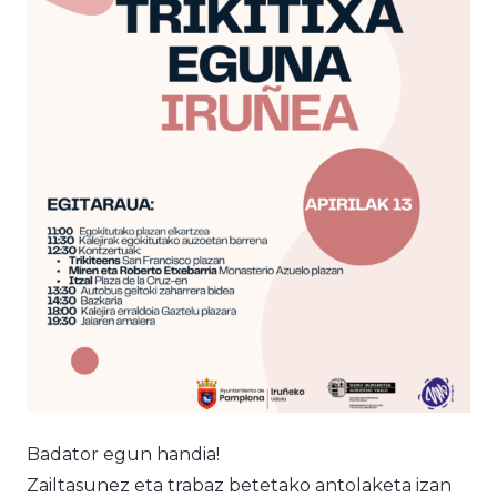
Badator egun handia!
Zailtasunez eta trabaz betetako antolaketa izan