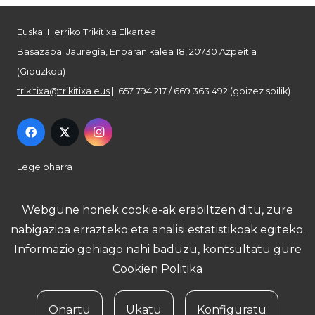
Euskal Herriko Trikitixa Elkartea
Basazabal Jauregia, Enparan kalea 18, 20730 Azpeitia
(Gipuzkoa)
trikitixa@trikitixa.eus
| 657 794 217 / 669 363 492 (goizez soilik)
Lege oharra
Pribatutasun politika
Webgune honek cookie-ak erabiltzen ditu, zure
nabigazioa errazteko eta analisi estatistikoak egiteko.
Cookie politika
Informazio gehiago nahi baduzu, kontsultatu gure
Cookien Politika
Onartu
Ukatu
Konfiguratu