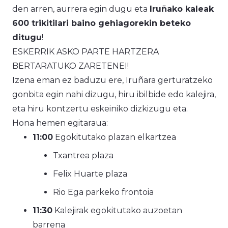
den arren, aurrera egin dugu eta
Iruñako kaleak
600 trikitilari baino gehiagorekin beteko
ditugu
!
ESKERRIK ASKO PARTE HARTZERA
BERTARATUKO ZARETENEI!
Izena eman ez baduzu ere, Iruñara gerturatzeko
gonbita egin nahi dizugu, hiru ibilbide edo kalejira,
eta hiru kontzertu eskeiniko dizkizugu eta.
Hona hemen egitaraua:
11:00
Egokitutako plazan elkartzea
Txantrea plaza
Felix Huarte plaza
Rio Ega parkeko frontoia
11:30
Kalejirak egokitutako auzoetan
barrena