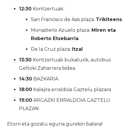
12:30
Kontzertuak:
San Francisco de Asis plaza:
Trikiteens
Monasterio Azuelo plaza:
Miren eta
Roberto Etxebarria
De la Cruz plaza:
Itzal
13:30
Kontzertuak bukaturik, autobus
Geltoki Zaharrera bidea
14:30
BAZKARIA
18:00
Kalejira erraldoia Gaztelu plazara
19:00
ARGAZKI ERRALDOIA GAZTELU
PLAZAN
Etorri eta gozatu eguna gurekin batera!