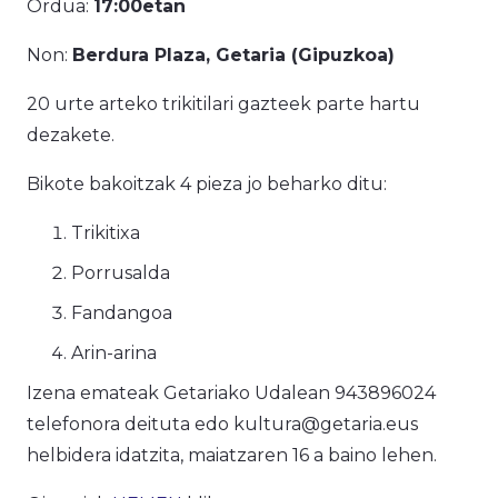
Ordua:
17:00etan
Non:
Berdura Plaza, Getaria (Gipuzkoa)
20 urte arteko trikitilari gazteek parte hartu
dezakete.
Bikote bakoitzak 4 pieza jo beharko ditu:
Trikitixa
Porrusalda
Fandangoa
Arin-arina
Izena emateak Getariako Udalean 943896024
telefonora deituta edo kultura@getaria.eus
helbidera idatzita, maiatzaren 16 a baino lehen.