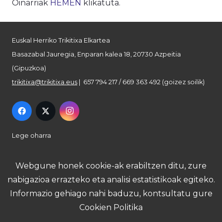
Oinarriak
HEMEN
klikatuta.
Euskal Herriko Trikitixa Elkartea
Basazabal Jauregia, Enparan kalea 18, 20730 Azpeitia
(Gipuzkoa)
trikitixa@trikitixa.eus
| 657 794 217 / 669 363 492 (goizez soilik)
Lege oharra
Pribatutasun politika
Webgune honek cookie-ak erabiltzen ditu, zure
nabigazioa errazteko eta analisi estatistikoak egiteko.
Cookie politika
Informazio gehiago nahi baduzu, kontsultatu gure
Cookien Politika