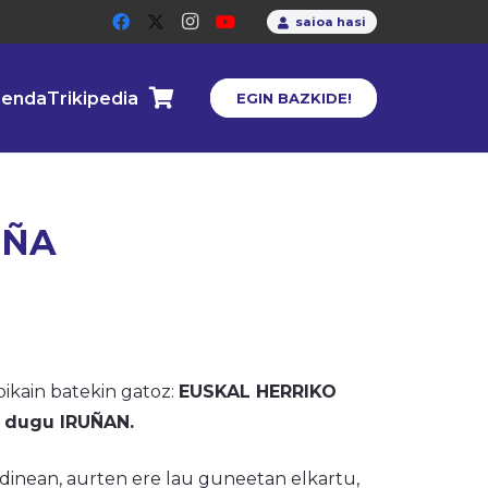
saioa hasi
enda
Trikipedia
EGIN BAZKIDE!
UÑA
bikain batekin gatoz:
EUSKAL HERRIKO
o dugu IRUÑAN.
inean, aurten ere lau guneetan elkartu,