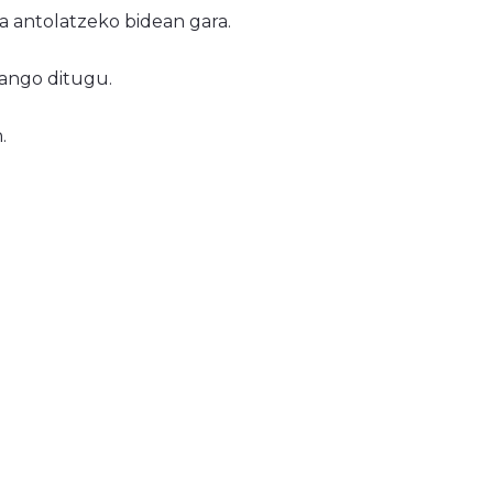
a antolatzeko bidean gara.
zango ditugu.
.