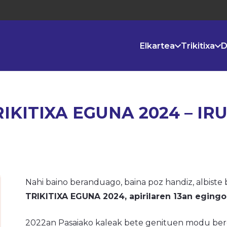
Elkartea
Trikitixa
D
IKITIXA EGUNA 2024 – IR
Nahi baino beranduago, baina poz handiz, albiste 
TRIKITIXA EGUNA 2024, apirilaren 13an eging
2022an Pasaiako kaleak bete genituen modu berd