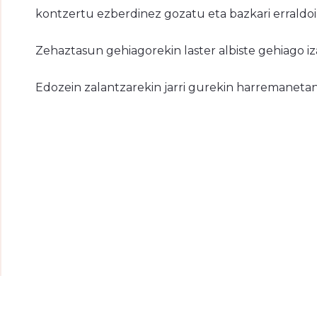
kontzertu ezberdinez gozatu eta bazkari erraldoi
Zehaztasun gehiagorekin laster albiste gehiago i
Edozein zalantzarekin jarri gurekin harremanetan