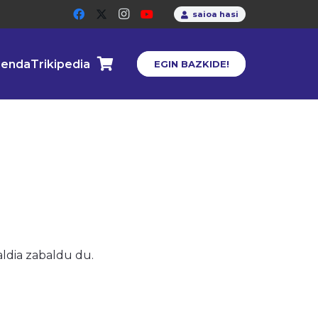
saioa hasi
enda
Trikipedia
EGIN BAZKIDE!
ialdia zabaldu du.