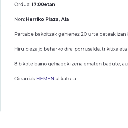
Ordua:
17:00etan
Non:
Herriko Plaza, Aia
Partaide bakoitzak gehienez 20 urte beteak izan 
Hiru pieza jo beharko dira: porrusalda, trikitixa et
8 bikote baino gehiagok izena ematen badute, au
Oinarriak
HEMEN
klikatuta.