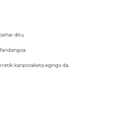
behar ditu.
a fandangoa.
rretik kanporaketa egingo da.