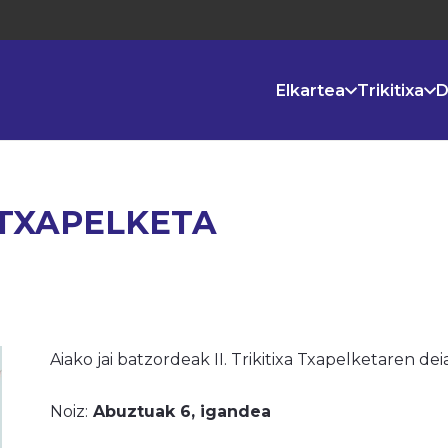
Elkartea
Trikitixa
D
A TXAPELKETA
Aiako jai batzordeak II. Trikitixa Txapelketaren de
Noiz:
Abuztuak 6, igandea