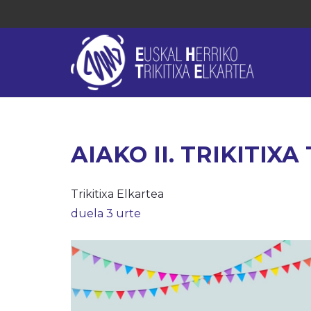
AIAKO II. TRIKITIX
Trikitixa Elkartea
duela 3 urte