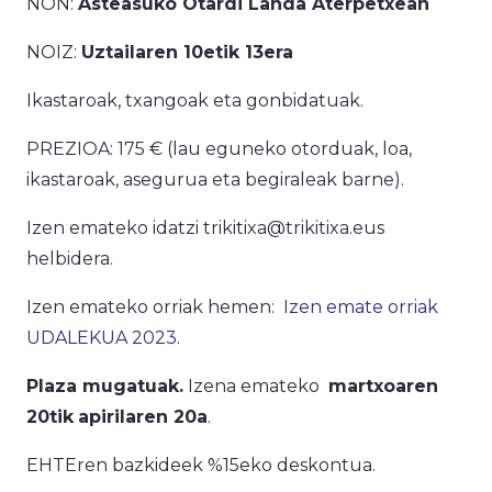
NON:
Asteasuko Otardi Landa Aterpetxean
NOIZ:
Uztailaren 10etik 13era
Ikastaroak, txangoak eta gonbidatuak.
PREZIOA: 175 € (lau eguneko otorduak, loa,
ikastaroak, asegurua eta begiraleak barne).
Izen emateko idatzi trikitixa@trikitixa.eus
helbidera.
Izen emateko orriak hemen:
Izen emate orriak
UDALEKUA 2023
.
Plaza mugatuak.
Izena emateko
martxoaren
20tik
apirilaren 20a
.
EHTEren bazkideek %15eko deskontua.