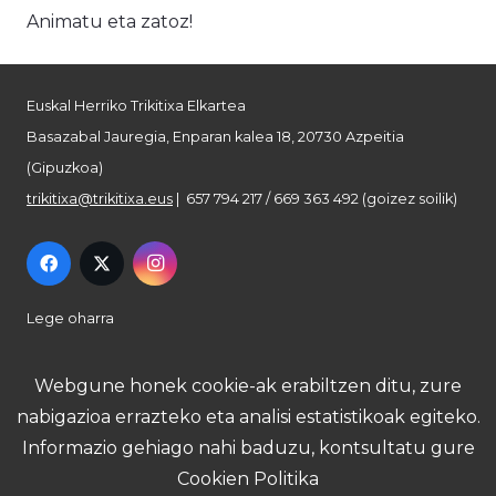
Animatu eta zatoz!
Euskal Herriko Trikitixa Elkartea
Basazabal Jauregia, Enparan kalea 18, 20730 Azpeitia
(Gipuzkoa)
trikitixa@trikitixa.eus
| 657 794 217 / 669 363 492 (goizez soilik)
Lege oharra
Pribatutasun politika
Webgune honek cookie-ak erabiltzen ditu, zure
nabigazioa errazteko eta analisi estatistikoak egiteko.
Cookie politika
Informazio gehiago nahi baduzu, kontsultatu gure
Cookien Politika