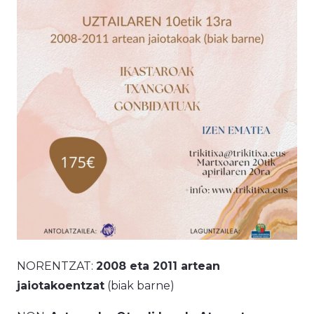
NORENTZAT:
2008 eta 2011 artean
jaiotakoentzat
(biak barne)