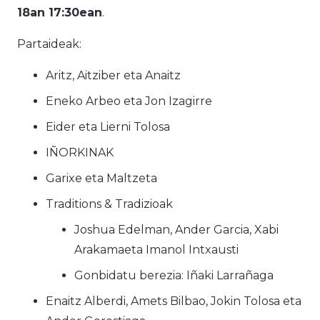
18an 17:30ean
.
Partaideak:
Aritz, Aitziber eta Anaitz
Eneko Arbeo eta Jon Izagirre
Eider eta Lierni Tolosa
IÑORKINAK
Garixe eta Maltzeta
Traditions & Tradizioak
Joshua Edelman, Ander Garcia, Xabi
Arakamaeta Imanol Intxausti
Gonbidatu berezia: Iñaki Larrañaga
Enaitz Alberdi, Amets Bilbao, Jokin Tolosa eta