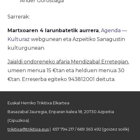
Ander Gorostiaga
Sarrerak:
Martxoaren 4 larunbatetik aurrera
,
Agenda —
Kulturaz
webgunean eta Azpeitiko Sanagustin
kulturgunean.
Jaialdi ondoreneko afaria Mendizabal Erretegian
,
umeen menua 15 €tan eta helduen menua 30
€tan. Erreserba egiteko 943812001 deituta.
Euskal Herriko Trikitixa Elkartea
Basazabal Jauregia, Enparan kalea 18, 20730 Azpeitia
(Gipuzkoa)
trikitixa@trikitixa.eus
| 657 794 217 / 669 363 492 (goizez soilik)