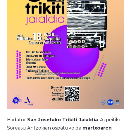
Badator
San Josetako Trikiti Jaialdia
. Azpeitiko
Soreasu Antzokian ospatuko da
martxoaren