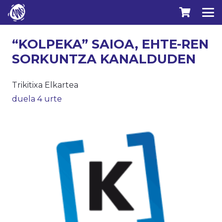
“KOLPEKA” SAIOA, EHTE-REN
SORKUNTZA KANALDUDEN
Trikitixa Elkartea
duela 4 urte