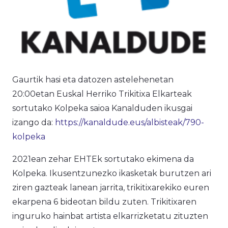
Gaurtik hasi eta datozen astelehenetan
20:00etan Euskal Herriko Trikitixa Elkarteak
sortutako
Kolpeka
saioa Kanalduden ikusgai
izango da:
https://kanaldude.eus/albisteak/790-
kolpeka
2021ean zehar EHTEk sortutako ekimena da
Kolpeka
. Ikusentzunezko ikasketak burutzen ari
ziren gazteak lanean jarrita, trikitixarekiko euren
ekarpena 6 bideotan bildu zuten. Trikitixaren
inguruko hainbat artista elkarrizketatu zituzten