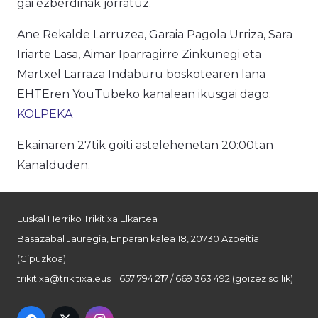
gai ezberdinak jorratuz.
Ane Rekalde Larruzea, Garaia Pagola Urriza, Sara
Iriarte Lasa, Aimar Iparragirre Zinkunegi eta
Martxel Larraza Indaburu boskotearen lana
EHTEren YouTubeko kanalean ikusgai dago:
KOLPEKA
Ekainaren 27tik goiti astelehenetan 20:00tan
Kanalduden.
Euskal Herriko Trikitixa Elkartea
Basazabal Jauregia, Enparan kalea 18, 20730 Azpeitia
(Gipuzkoa)
trikitixa@trikitixa.eus
| 657 794 217 / 669 363 492 (goizez soilik)