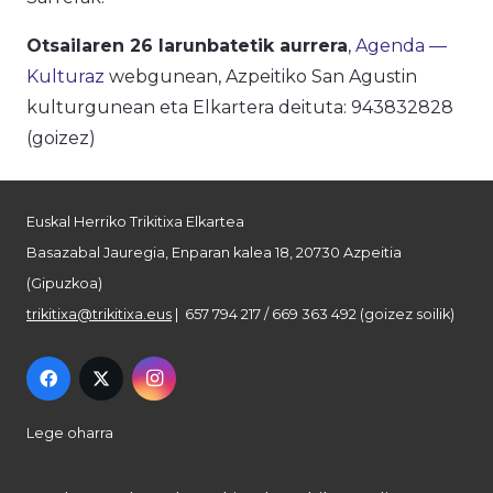
Otsailaren 26 larunbatetik aurrera
,
Agenda —
Kulturaz
webgunean, Azpeitiko San Agustin
kulturgunean eta Elkartera deituta: 943832828
(goizez)
Euskal Herriko Trikitixa Elkartea
Basazabal Jauregia, Enparan kalea 18, 20730 Azpeitia
(Gipuzkoa)
trikitixa@trikitixa.eus
| 657 794 217 / 669 363 492 (goizez soilik)
Lege oharra
Pribatutasun politika