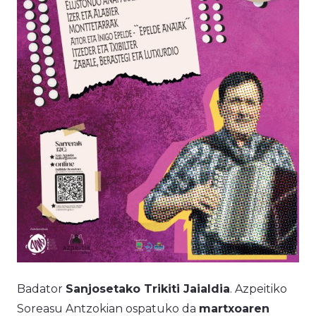
Badator
Sanjosetako Trikiti Jaialdia
. Azpeitiko
Soreasu Antzokian ospatuko da
martxoaren