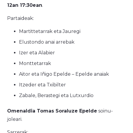
12an 17:30ean
.
Partaideak:
Martittetarrak eta Jauregi
Elustondo anai arrebak
Izer eta Alabier
Monttetarrak
Aitor eta Iñigo Epelde – Epelde anaiak
Itzeder eta Txibilter
Zabale, Berastegi eta Lutxurdio
Omenaldia Tomas Soraluze
Epelde
soinu-
joleari.
Sarrerak: