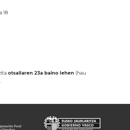
a 18
zita
otsailaren 23a baino lehen
(hau
.