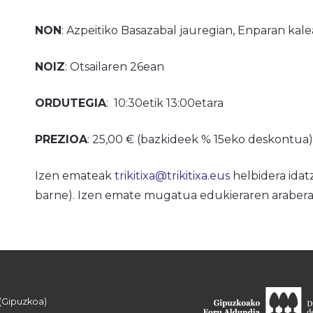
NON
: Azpeitiko Basazabal jauregian, Enparan kale
NOIZ
: Otsailaren 26ean
ORDUTEGIA
: 10:30etik 13:00etara
PREZIOA
: 25,00 € (bazkideek % 15eko deskontua)
Izen emateak
trikitixa@trikitixa.eus
helbidera idat
barne). Izen emate mugatua edukieraren arabera
 (Gipuzkoa)