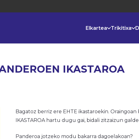
Elkartea
Trikitixa
D
PANDEROEN IKASTAROA
Bagatoz berriz ere EHTE ikastaroekin. Orain
IKASTAROA hartu dugu gai, bidali zitzaizun galde
Panderoa jotzeko modu bakarra dagoelakoan?