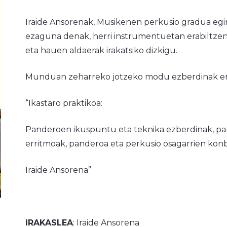
Iraide Ansorenak, Musikenen perkusio gradua egin
ezaguna denak, herri instrumentuetan erabiltze
eta hauen aldaerak irakatsiko dizkigu.
Munduan zeharreko jotzeko modu ezberdinak ere
“Ikastaro praktikoa:
Panderoen ikuspuntu eta teknika ezberdinak, pa
erritmoak, panderoa eta perkusio osagarrien konb
Iraide Ansorena”
IRAKASLEA
: Iraide Ansorena