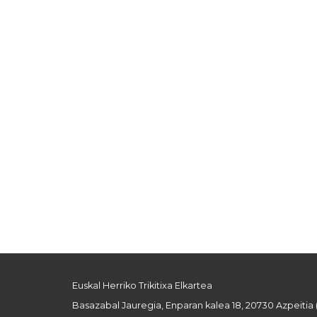
Euskal Herriko Trikitixa Elkartea
Basazabal Jauregia, Enparan kalea 18, 20730 Azpeitia