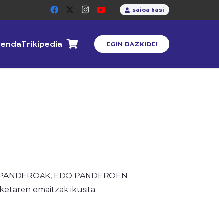
saioa hasi
enda
Trikipedia
EGIN BAZKIDE!
goan PANDEROAK, EDO PANDEROEN
ketaren emaitzak ikusita.