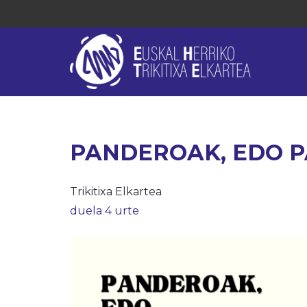
PANDEROAK, EDO 
Trikitixa Elkartea
duela 4 urte