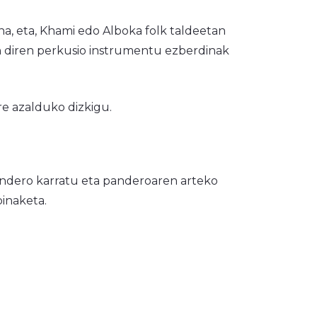
a, eta, Khami edo Alboka folk taldeetan
n diren perkusio instrumentu ezberdinak
 azalduko dizkigu.
ndero karratu eta panderoaren arteko
inaketa.