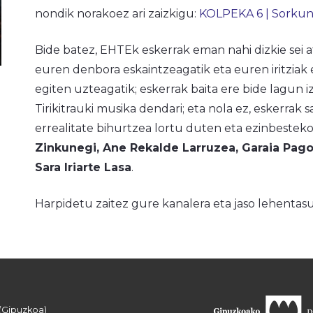
nondik norakoez ari zaizkigu:
KOLPEKA 6 | Sorkun
Bide batez, EHTEk eskerrak eman nahi dizkie sei a
euren denbora eskaintzeagatik eta euren iritziak 
egiten uzteagatik; eskerrak baita ere bide lagun i
Tirikitrauki musika dendari; eta nola ez, eskerrak s
errealitate bihurtzea lortu duten eta ezinbestek
Zinkunegi, Ane Rekalde Larruzea, Garaia Pago
Sara Iriarte Lasa
.
Harpidetu zaitez gure kanalera eta jaso lehenta
 (Gipuzkoa)