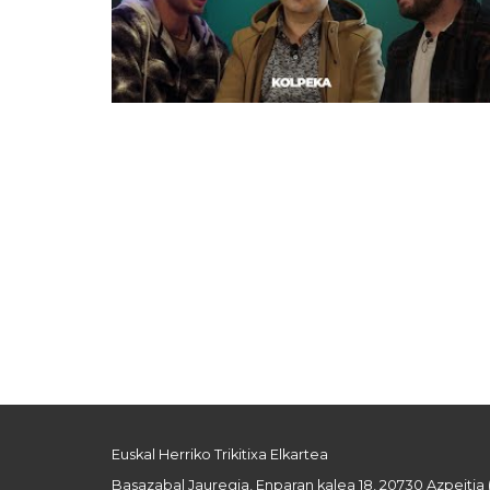
Euskal Herriko Trikitixa Elkartea
Basazabal Jauregia, Enparan kalea 18, 20730 Azpeitia