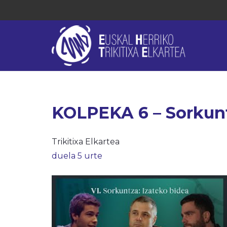
KOLPEKA 6 – Sorkunt
Trikitixa Elkartea
duela 5 urte