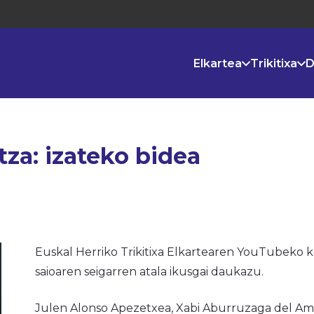
Elkartea
Trikitixa
D
za: izateko bidea
Euskal Herriko Trikitixa Elkartearen YouTubeko
saioaren seigarren atala ikusgai daukazu.
Julen Alonso Apezetxea, Xabi Aburruzaga del Amo