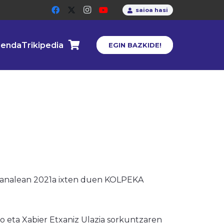
saioa hasi
enda
Trikipedia
EGIN BAZKIDE!
 kanalean 2021a ixten duen KOLPEKA
 eta Xabier Etxaniz Ulazia sorkuntzaren