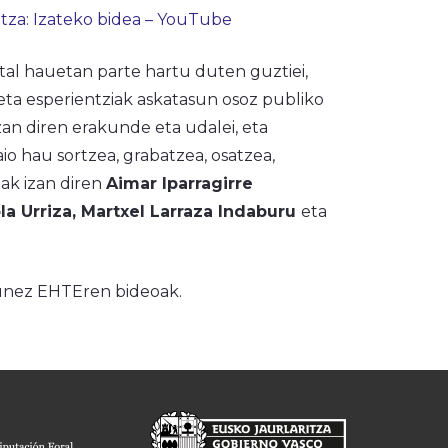
tza: Izateko bidea – YouTube
tal hauetan parte hartu duten guztiei,
eta esperientziak askatasun osoz publiko
zan diren erakunde eta udalei, eta
aio hau sortzea, grabatzea, osatzea,
oak izan diren
Aimar Iparragirre
la Urriza, Martxel Larraza Indaburu
eta
sunez EHTEren bideoak.