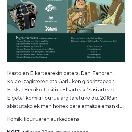
Ikastolen Elkartearekin batera, Dani Fanoren,
Koldo Izagirreren eta Garluken gidaritzapean
Euskal Herriko Trikitixa Elkarteak “Sasi artean
Elgeta” komiki liburua argitaratuko du. 2018an
abiatutako ekimen honek bere emaitza eman du.
Komiki liburuaren aurkezpena: