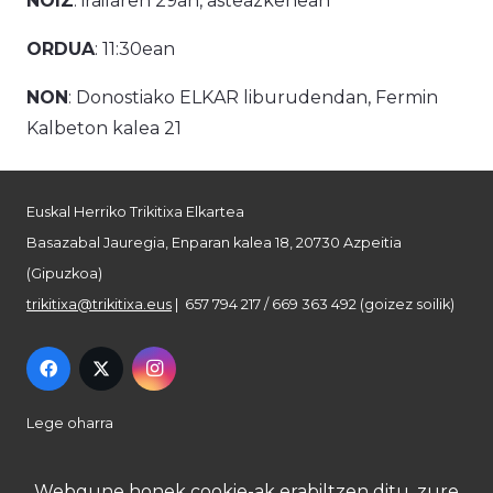
NOIZ
: irailaren 29an, asteazkenean
ORDUA
: 11:30ean
NON
: Donostiako ELKAR liburudendan, Fermin
Kalbeton kalea 21
Euskal Herriko Trikitixa Elkartea
Basazabal Jauregia, Enparan kalea 18, 20730 Azpeitia
(Gipuzkoa)
trikitixa@trikitixa.eus
| 657 794 217 / 669 363 492 (goizez soilik)
Lege oharra
Pribatutasun politika
Webgune honek cookie-ak erabiltzen ditu, zure