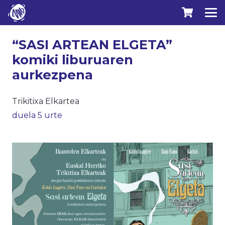
“SASI ARTEAN ELGETA”
komiki liburuaren
aurkezpena
Trikitixa Elkartea
duela 5 urte