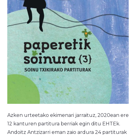
Azken urteetako ekimenari jarraituz, 2020ean ere
12 kanturen partitura berriak egin ditu EHTEk.
Andoitz Antzizarri eman zaio ardura 24 partiturak