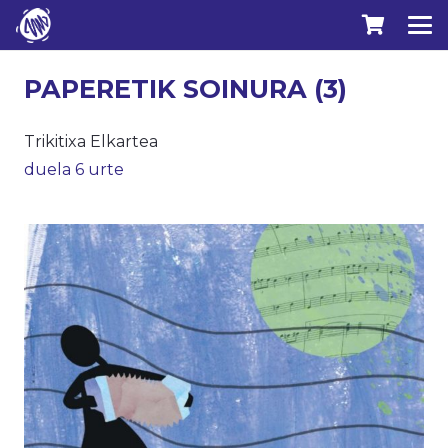
PAPERETIK SOINURA (3)
Trikitixa Elkartea
duela 6 urte