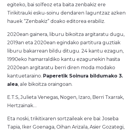
egiteko, bai solfeoz eta baita zenbakiz ere
Tirikitrauki esku-soinu dendaren laguntzaz azken
hauek “Zenbakiz” doako editorea erabiliz.
2020ean gainera, liburu bikoitza argitaratu dugu,
2019an eta 2020ean egindako partitura guztiak
liburu bakarrean bildu ditugu. 24 kantu ezagun,
1990eko hamarraldiko kantu ezagunekin hasita
2020ean argitaratu berri diren moda modako
kantuetaraino.
Paperetik Soinura
bildumako 3.
alea
, ale bikoitza oraingoan.
E.T.S, Julieta Venegas, Nogen, Izaro, Berri Txarrak,
Hertzainak…
Eta noski, trikitixaren sortzaileak ere bai: Joseba
Tapia, Iker Goenaga, Oihan Arizala, Asier Gozategi,