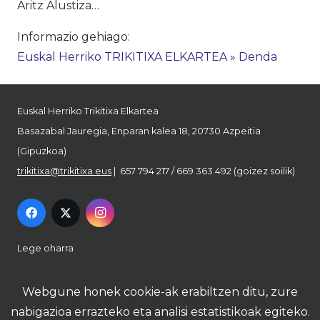
Aritz Alustiza…
Informazio gehiago:
Euskal Herriko TRIKITIXA ELKARTEA » Denda
Euskal Herriko Trikitixa Elkartea
Basazabal Jauregia, Enparan kalea 18, 20730 Azpeitia
(Gipuzkoa)
trikitixa@trikitixa.eus
| 657 794 217 / 669 363 492 (goizez soilik)
Lege oharra
Pribatutasun politika
Webgune honek cookie-ak erabiltzen ditu, zure
nabigazioa errazteko eta analisi estatistikoak egiteko.