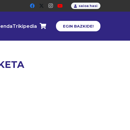
saioa hasi
enda
Trikipedia
EGIN BAZKIDE!
LKETA