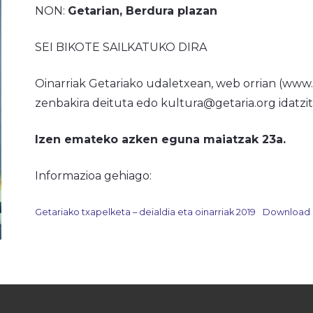
NON:
Getarian, Berdura plazan
SEI BIKOTE SAILKATUKO DIRA
Oinarriak Getariako udaletxean, web orrian (www.
zenbakira deituta edo kultura@getaria.org idatzit
Izen emateko azken eguna maiatzak 23a.
Informazioa gehiago:
Getariako txapelketa – deialdia eta oinarriak 2019
Download