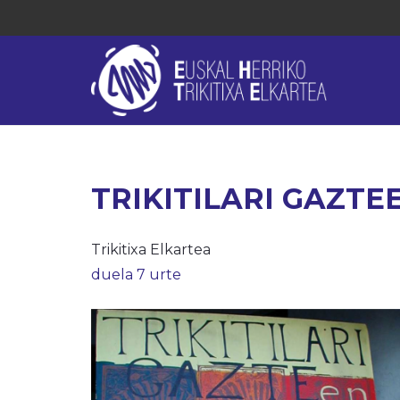
TRIKITILARI GAZTE
Trikitixa Elkartea
duela 7 urte