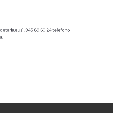
getaria.eus), 943 89 60 24 telefono
a.