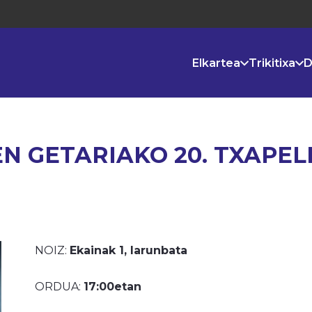
Elkartea
Trikitixa
D
EN GETARIAKO 20. TXAPE
NOIZ:
Ekainak 1, larunbata
ORDUA:
17:00etan