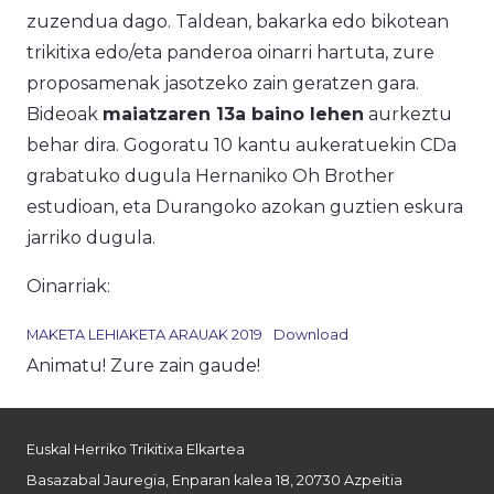
zuzendua dago. Taldean, bakarka edo bikotean
trikitixa edo/eta panderoa oinarri hartuta, zure
proposamenak jasotzeko zain geratzen gara.
Bideoak
maiatzaren 13a baino lehen
aurkeztu
behar dira. Gogoratu 10 kantu aukeratuekin CDa
grabatuko dugula Hernaniko Oh Brother
estudioan, eta Durangoko azokan guztien eskura
jarriko dugula.
Oinarriak:
MAKETA LEHIAKETA ARAUAK 2019
Download
Animatu! Zure zain gaude!
Euskal Herriko Trikitixa Elkartea
Basazabal Jauregia, Enparan kalea 18, 20730 Azpeitia