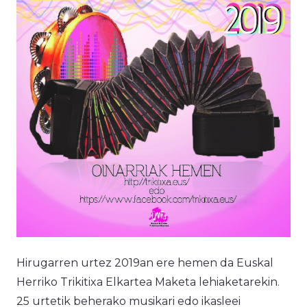
Hirugarren urtez 2019an ere hemen da Euskal
Herriko Trikitixa Elkartea Maketa lehiaketarekin.
25 urtetik beherako musikari edo ikasleei