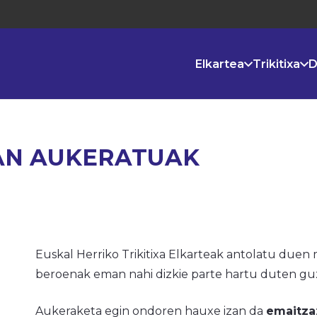
Elkartea
Trikitixa
D
AN AUKERATUAK
Euskal Herriko Trikitixa Elkarteak antolatu duen
beroenak eman nahi dizkie parte hartu duten guzti
Aukeraketa egin ondoren hauxe izan da
emaitza