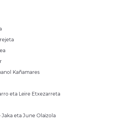
a
rejeta
dea
r
manol Kañamares
rro eta Leire Etxezarreta
Jaka eta June Olaizola