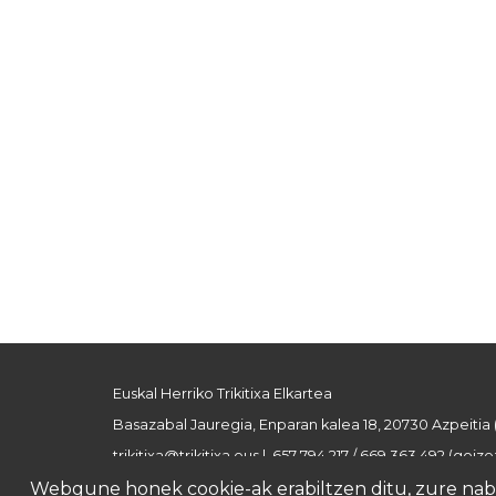
Euskal Herriko Trikitixa Elkartea
Basazabal Jauregia, Enparan kalea 18, 20730 Azpeitia
trikitixa@trikitixa.eus
| 657 794 217 / 669 363 492 (goizez
Webgune honek cookie-ak erabiltzen ditu, zure nabig