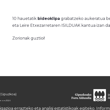
10 hauetatik
bideoklipa
grabatzeko aukeratua ber
eta Leire Etxezarretaren ISILDUAK kantua izan da
Zorionak guztioi!
 (Gipuzkoa)
 soilik)
azioa errazteko eta analisi estatistikoak egiteko. Info