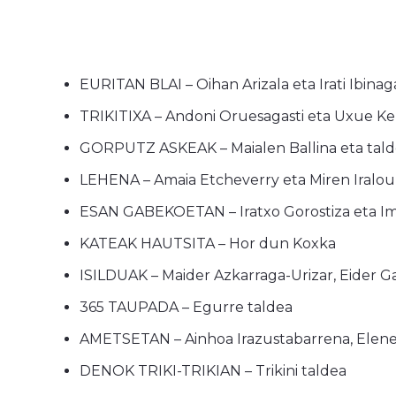
EURITAN BLAI – Oihan Arizala eta Irati Ibinag
TRIKITIXA – Andoni Oruesagasti eta Uxue Ke
GORPUTZ ASKEAK – Maialen Ballina eta tal
LEHENA – Amaia Etcheverry eta Miren Iralou
ESAN GABEKOETAN – Iratxo Gorostiza eta I
KATEAK HAUTSITA – Hor dun Koxka
ISILDUAK – Maider Azkarraga-Urizar, Eider Ga
365 TAUPADA – Egurre taldea
AMETSETAN – Ainhoa Irazustabarrena, Elene 
DENOK TRIKI-TRIKIAN – Trikini taldea