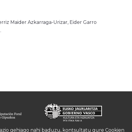
riz Maider Azkarraga-Urizar, Eider Garro
.
rmazio gehiago nahi baduzu, kontsultatu gure
Cookien