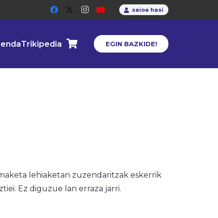
saioa hasi
enda
Trikipedia
EGIN BAZKIDE!
 maketa lehiaketan zuzendaritzak eskerrik
ei. Ez diguzue lan erraza jarri.
: