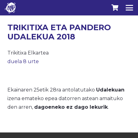
TRIKITIXA ETA PANDERO
UDALEKUA 2018
Trikitixa Elkartea
duela 8 urte
Ekainaren 25etik 28ra antolatutako
Udalekuan
izena emateko epea datorren astean amaituko
den arren,
dagoeneko ez dago lekurik
.