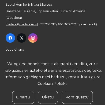
Euskal Herriko Trikitixa Elkartea
Basazabal Jauregia, Enparan kalea 18, 20730 Azpeitia
(Gipuzkoa)
trikitixa@trikitixa.eus
| 657 794 217 / 669 363 492 (goizez soilik)
Lege oharra
Pribatutasun politika
Webgune honek cookie-ak erabiltzen ditu, zure
nabigazioa errazteko eta analisi estatistikoak egiteko.
Cookie politika
Informazio gehiago nahi baduzu, kontsultatu gure
Cookien Politika
Onartu
Ukatu
Konfiguratu