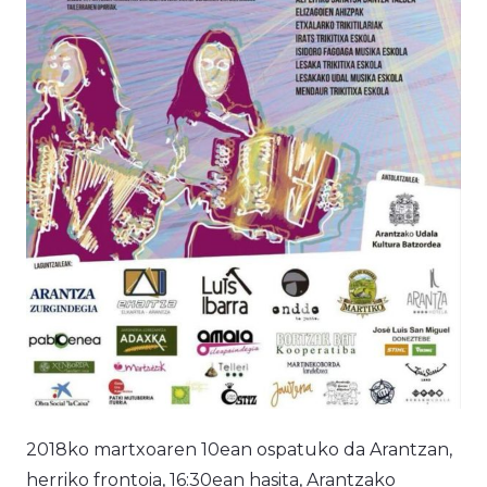
2018ko martxoaren 10ean ospatuko da Arantzan,
herriko frontoia, 16:30ean hasita, Arantzako