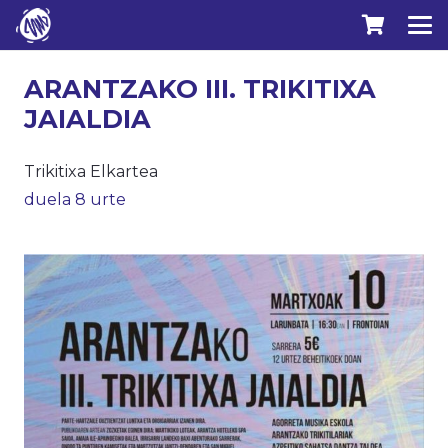
ARANTZAKO III. TRIKITIXA
JAIALDIA
Trikitixa Elkartea
duela 8 urte