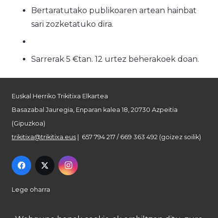
Bertaratutako publikoaren artean hainbat
sari zozketatuko dira.
Sarrerak 5 €tan. 12 urtez beherakoek doan.
Euskal Herriko Trikitixa Elkartea
Basazabal Jauregia, Enparan kalea 18, 20730 Azpeitia
(Gipuzkoa)
trikitixa@trikitixa.eus
| 657 794 217 / 669 363 492 (goizez soilik)
Lege oharra
Pribatutasun politika