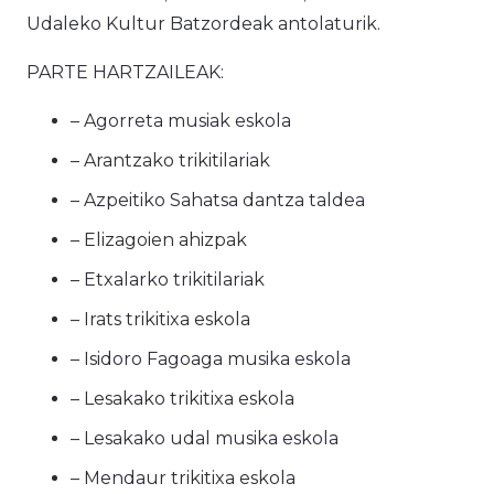
Udaleko Kultur Batzordeak antolaturik.
PARTE HARTZAILEAK:
– Agorreta musiak eskola
– Arantzako trikitilariak
– Azpeitiko Sahatsa dantza taldea
– Elizagoien ahizpak
– Etxalarko trikitilariak
– Irats trikitixa eskola
– Isidoro Fagoaga musika eskola
– Lesakako trikitixa eskola
– Lesakako udal musika eskola
– Mendaur trikitixa eskola